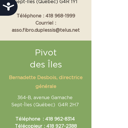
Sept-Îles (Québec) G4R 1Y1
Accessibilité
Téléphone :
418 968-1999
Courriel :
asso.fibro.duplessis@telus.net
Pivot
des Îles
Bernadette Desbois, directrice
générale
364-B, avenue Gamache
Sept-Îles (Québec) G4R 2H7
​Téléphone :
418 962-8314
Télécopieur :
418 927-2388