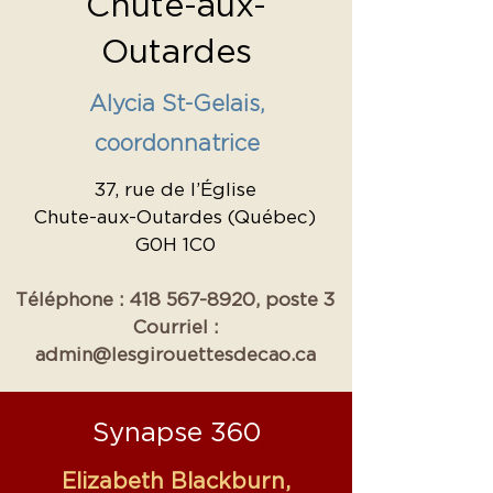
Chute-aux-
Outardes
Alycia St-Gelais,
coordonnatrice
37, rue de l’Église
Chute-aux-Outardes (Québec)
G0H 1C0
Téléphone :
418 567-8920
, poste 3
Courriel :
admin@lesgirouettesdecao.ca
Synapse 360
Elizabeth Blackburn,