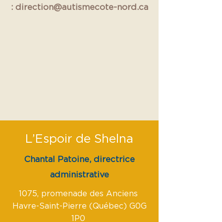
:
direction@autismecote-nord.ca
L’Espoir de Shelna
Chantal Patoine, directrice
administrative
1075, promenade des Anciens
Havre-Saint-Pierre (Québec) G0G
1P0