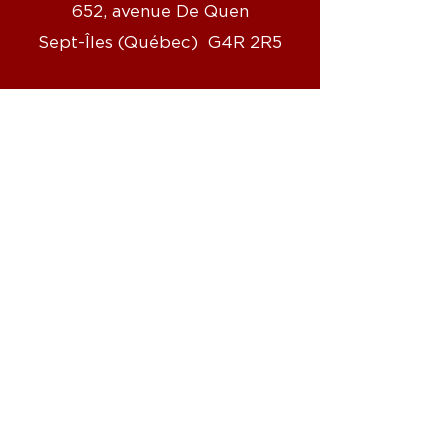
652, avenue De Quen
Sept-Îles (Québec) G4R 2R5
Téléphone :
418 968-6688
Sans frais :
1 800 268-7582
Courriel :
info.cote-
nord@scleroseenplaques.ca
Parkinson
Côte-Nord
Jean Lavallée, président
16, rue de Mingan
Sept-Îles (Québec) G4R 3A2