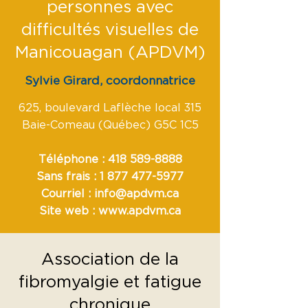
personnes avec
difficultés visuelles de
Manicouagan (APDVM)
Sylvie Girard, coordonnatrice
625, boulevard Laflèche local 315
Baie-Comeau (Québec) G5C 1C5
Téléphone :
418 589-8888
Sans frais :
1 877 477-5977
Courriel :
info@apdvm.ca
Site web :
www.apdvm.ca
Association de la
fibromyalgie et fatigue
chronique