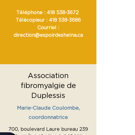
Téléphone :
418 538-3672
Télécopieur :
418 538-3686
Courriel :
direction@espoirdeshelna.ca
Association
fibromyalgie de
Duplessis
Marie-Claude Coulombe,
coordonnatrice
700, boulevard Laure bureau 239