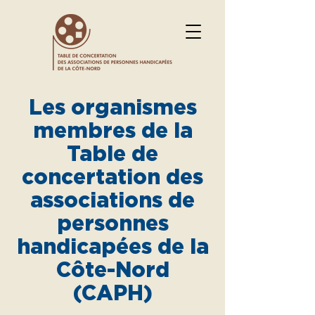
Veuillez
noter
:
Ce
site
Web
comprend
un
système
d'accessibilité.
Les organismes
membres de la
Table de
concertation des
associations de
personnes
handicapées de la
Côte-Nord
(CAPH)